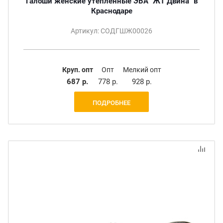
Галоши женские утеплённые ЭВА "ЖТ Двина" в
Краснодаре
Артикул: СОДГШЖ00026
Круп. опт
Опт
Мелкий опт
687 р.
778 р.
928 р.
ПОДРОБНЕЕ