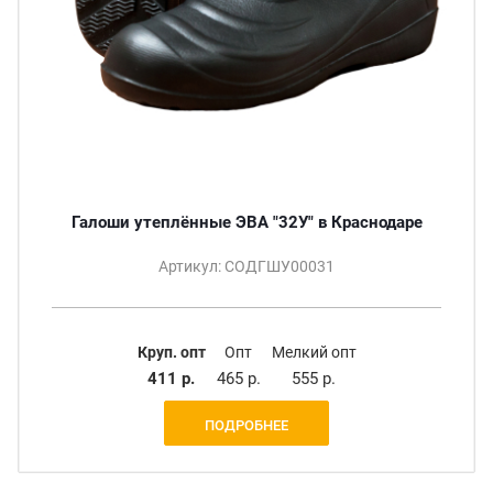
Галоши утеплённые ЭВА "32У" в Краснодаре
Артикул: СОДГШУ00031
Круп. опт
Опт
Мелкий опт
411 р.
465 р.
555 р.
ПОДРОБНЕЕ