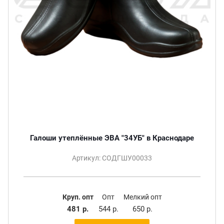
Галоши утеплённые ЭВА "34УБ" в Краснодаре
Артикул: СОДГШУ00033
Круп. опт
Опт
Мелкий опт
481 р.
544 р.
650 р.