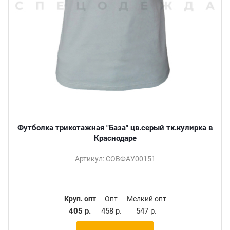
Футболка трикотажная "База" цв.серый тк.кулирка в
Краснодаре
Артикул: СОВФАУ00151
Круп. опт
Опт
Мелкий опт
405 р.
458 р.
547 р.