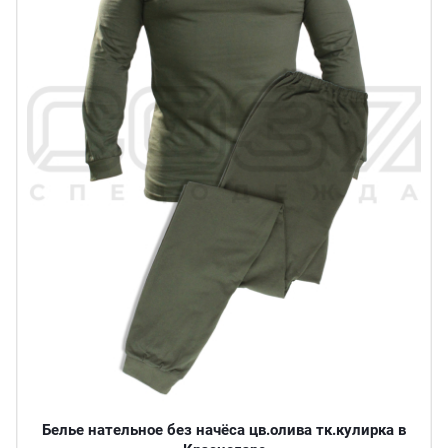
Белье нательное без начёса цв.олива тк.кулирка в