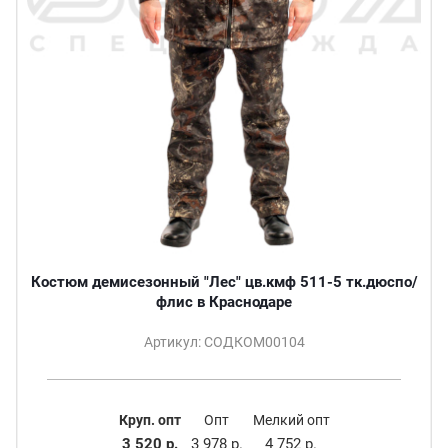
Костюм демисезонный "Лес" цв.кмф 511-5 тк.дюспо/
флис в Краснодаре
Артикул: СОДКОМ00104
Круп. опт
Опт
Мелкий опт
3 520 р.
3 978 р.
4 752 р.