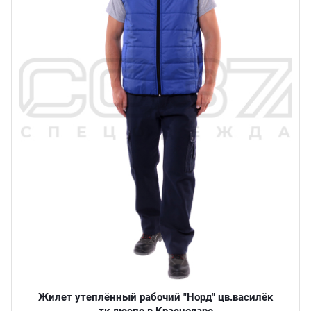
Жилет утеплённый рабочий "Норд" цв.василёк
тк.дюспо в Краснодаре