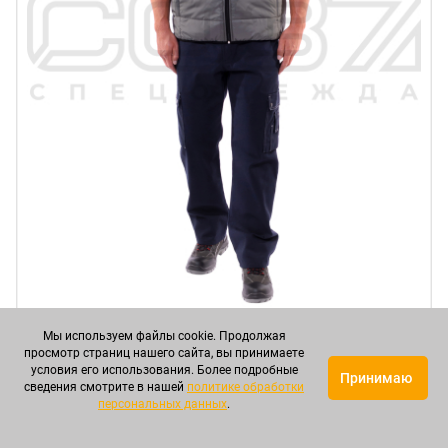
Жилет утеплённый рабочий "Норд" цв.серый
Мы используем файлы cookie. Продолжая
тк.дюспо в Краснодаре
просмотр страниц нашего сайта, вы принимаете
условия его использования. Более подробные
Принимаю
сведения смотрите в нашей
политике обработки
Артикул: СОДЖУ00104
персональных данных
.