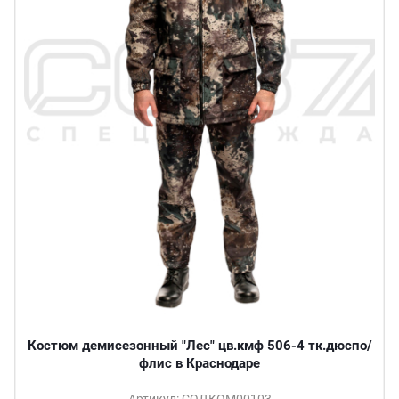
Костюм демисезонный "Лес" цв.кмф 506-4 тк.дюспо/
флис в Краснодаре