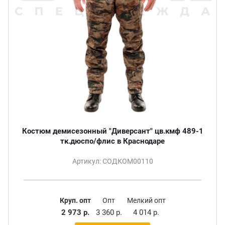
Костюм демисезонный "Диверсант" цв.кмф 489-1
тк.дюспо/флис в Краснодаре
Артикул: СОДКОМ00110
Круп. опт
Опт
Мелкий опт
2 973 р.
3 360 р.
4 014 р.