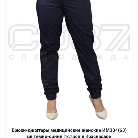
Брюки-джоггеры медицинские женские ИМ304(63)
цв.тёмно-синий тк.тиси в Краснодаре