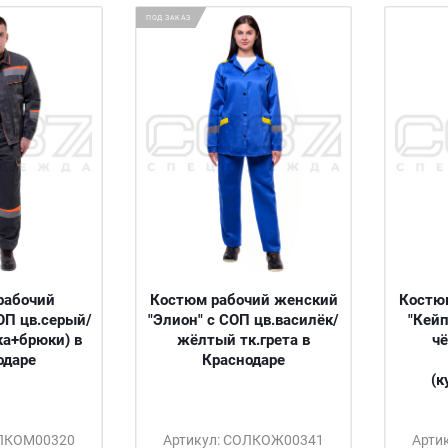
ПОД ЗАКАЗ
рабочий
Костюм рабочий женский
Костю
ОП цв.серый/
"Элион" с СОП цв.василёк/
"Кейп
ка+брюки) в
жёлтый тк.грета в
ч
одаре
Краснодаре
(к
ОЛКОМ00320
Артикул: СОЛКОЖ00341
Арти