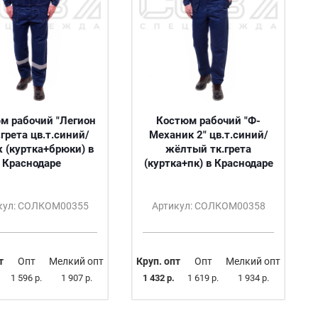
м рабочий "Легион
Костюм рабочий "Ф-
.грета цв.т.синий/
Механик 2" цв.т.синий/
 (куртка+брюки) в
жёлтый тк.грета
Краснодаре
(куртка+пк) в Краснодаре
кул: СОЛКОМ00355
Артикул: СОЛКОМ00358
т
Опт
Мелкий опт
Круп. опт
Опт
Мелкий опт
1 596 р.
1 907 р.
1 432 р.
1 619 р.
1 934 р.