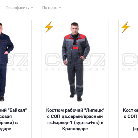
По алфавиту
По цене
ий "Байкал"
Костюм рабочий "Липецк"
Костюм
совая
с СОП цв.серый/красный
с СОП
брюки) в
тк.Барьер-1 (куртка+пк) в
одаре
Краснодаре
(к