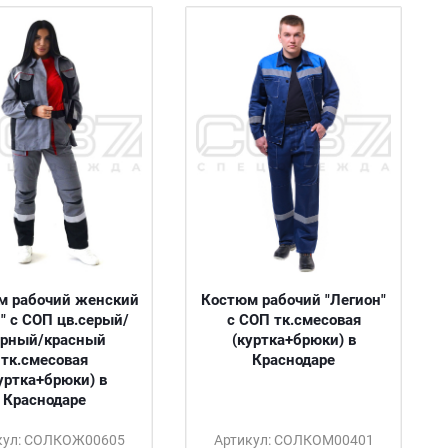
м рабочий женский
Костюм рабочий "Легион"
" с СОП цв.серый/
с СОП тк.смесовая
ёрный/красный
(куртка+брюки) в
тк.смесовая
Краснодаре
уртка+брюки) в
Краснодаре
кул: СОЛКОЖ00605
Артикул: СОЛКОМ00401