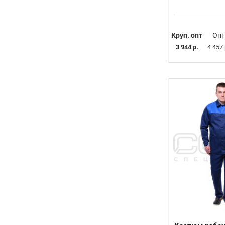
S (44-46)
M (48-50)
L (52-54)
Круп. опт
Опт
_44-46/182-188
3 944 р.
4 457 