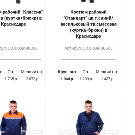
 рабочий "Классик"
Костюм рабочий
та (куртка+брюки) в
"Стандарт" цв.т.синий/
Краснодаре
васильковый тк.смесовая
(куртка+брюки) в
Краснодаре
кул: СОЛКОМ00006
Артикул: СОЛКОМ00608
т
Опт
Мелкий опт
Круп. опт
Опт
Мелкий опт
1 735 р.
2 073 р.
1 064 р.
1 203 р.
1 437 р.