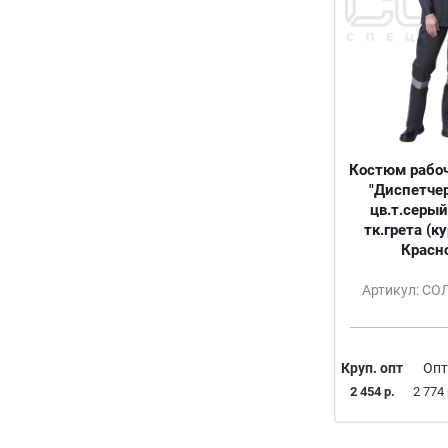
60-62/170-176
60-62/176
60-62/182
60-62/182-188
60-62/188
60-62/194-200
62
Костюм рабо
64
"Диспетчер
цв.т.серы
64-66/158-164
тк.грета (к
64-66/170-176
Красн
64-66/182-188
64-66/194-200
Артикул: С
68-70/158-164
68-70/170-176
68-70/182-188
Круп. опт
Опт
68-70/194-200
2 454 р.
2 774 
72-74/170-176
92-100/146-164