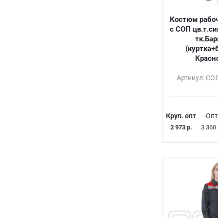
52-54/176
52-54/182
Костюм рабоч
с СОП цв.т.с
52-54/182-188
тк.Бар
52-54/188
(куртка+
52-54/194-200
Красн
54
56
Артикул: С
56-58/158-164
56-58/170
56-58/170-176
Круп. опт
Опт
56-58/176
2 973 р.
3 360 
56-58/182
56-58/182-188
56-58/188
56-58/194-200
58
60
60-62/158-164
60-62/170