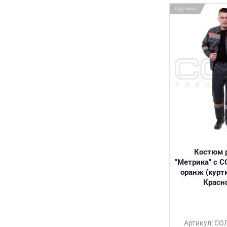
92-100/164-176
ПОД ЗАКАЗ
92-100/176-188
104-112/146-164
104-112/164-176
104-112/176-188
116-124/146-164
116-124/164-176
116-124/176-188
90 Х 115 СМ
90 Х 130 СМ
44-46/180-182
В АССОРТИМЕНТЕ
S (46-48)
Костюм 
M (50-52)
"Метрика" с С
оранж (курт
L (54)
Красн
XL (56-58)
2XL (60-62)
3XL (64-66)
XS (40-42)
Артикул: С