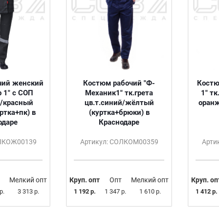
чий женский
Костюм рабочий "Ф-
Костю
 1" с СОП
Механик1" тк.грета
1" тк
й/красный
цв.т.синий/жёлтый
оранж
уртка+пк) в
(куртка+брюки) в
одаре
Краснодаре
ОЛКОЖ00139
Артикул: СОЛКОМ00359
Арти
Мелкий опт
Круп. опт
Опт
Мелкий опт
Круп. оп
р.
3 313 р.
1 192 р.
1 347 р.
1 610 р.
1 412 р.