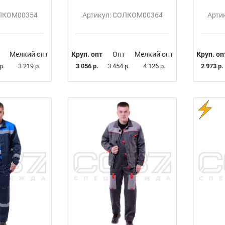
ОЛКОМ00354
Артикул: СОЛКОМ00364
Арти
Мелкий опт
Круп. опт
Опт
Мелкий опт
Круп. оп
р.
3 219 р.
3 056 р.
3 454 р.
4 126 р.
2 973 р.