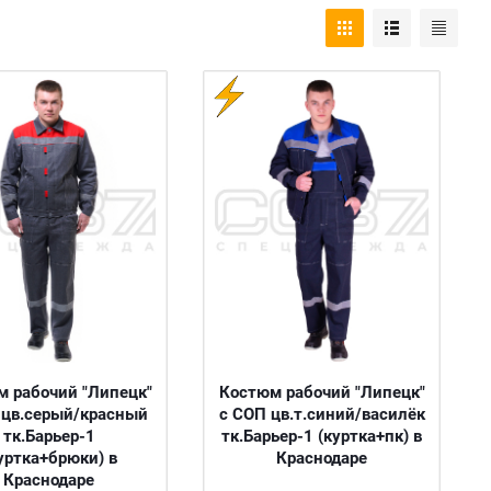
 рабочий "Липецк"
Костюм рабочий "Липецк"
 цв.серый/красный
с СОП цв.т.синий/василёк
тк.Барьер-1
тк.Барьер-1 (куртка+пк) в
уртка+брюки) в
Краснодаре
Краснодаре