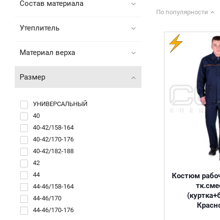
Состав материала
По популярности
Утеплитель
Материал верха
Размер
УНИВЕРСАЛЬНЫЙ
40
40-42/158-164
40-42/170-176
40-42/182-188
42
44
Костюм рабоч
тк.сме
44-46/158-164
(куртка+
44-46/170
Красн
44-46/170-176