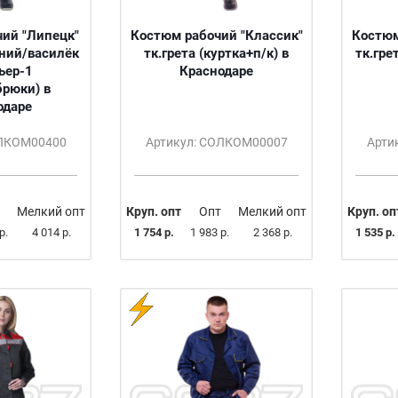
ий "Липецк"
Костюм рабочий "Классик"
Костюм
иний/василёк
тк.грета (куртка+п/к) в
тк.гре
ьер-1
Краснодаре
брюки) в
одаре
ОЛКОМ00400
Артикул: СОЛКОМ00007
Арти
Мелкий опт
Круп. опт
Опт
Мелкий опт
Круп. оп
р.
4 014 р.
1 754 р.
1 983 р.
2 368 р.
1 535 р.