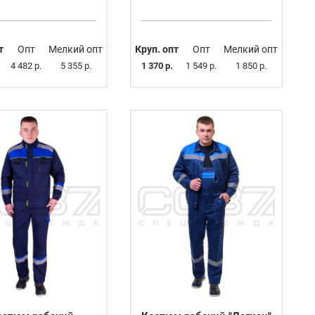
т
Опт
Мелкий опт
Круп. опт
Опт
Мелкий опт
4 482 р.
5 355 р.
1 370 р.
1 549 р.
1 850 р.