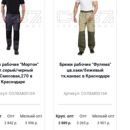
 рабочие "Мортон"
Брюки рабочие "Фулема"
т.серый/черный
цв.хаки/бежевый
.Смесовая,270 в
тк.канвас в Краснодаре
Краснодаре
икул: СОЛБМ00169
Артикул: СОЛБМ00168
т
Опт
Мелкий опт
Круп. опт
Опт
Мелкий опт
2 842 р.
3 396 р.
2 889 р.
3 265 р.
3 901 р.