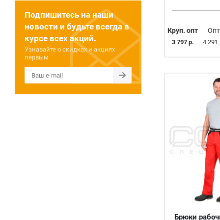
56-58/182-188
Подпишитесь на наши
58
новости и будьте всегда в
Круп. опт
Опт
60
курсе всех акций.
3 797 р.
4 291 
60-62/170-176
Узнавайте о скидках и акциях
первым
60-62/182-188
62
64
64-66/170-176
64-66/182-188
68-70/182-188
В АССОРТИМЕНТЕ
Брюки рабоч