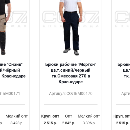
ие "Снэйк"
Брюки рабочие "Мортон"
Брюки
й/чёрный
цв.т.синий/черный
цв.
в Краснодаре
тк.Смесовая,270 в
тк
Краснодаре
ОЛБМ00171
Артикул: СОЛБМ00170
Арт
Мелкий опт
Круп. опт
Опт
Мелкий опт
Круп. оп
р.
3 423 р.
2 515 р.
2 842 р.
3 396 р.
2 515 р.