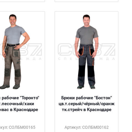
 рабочие "Торонто"
Брюки рабочие "Бостон"
т.песочный/хаки
цв.т.серый/чёрный/оранж
нвас в Краснодаре
тк.стрейч в Краснодаре
икул: СОЛБМ00165
Артикул: СОЛБМ00162