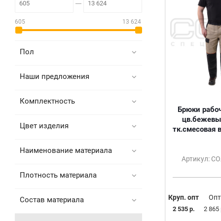
605
13 624
Пол
Наши предложения
Комплектность
Брюки рабоч
цв.бежевы
Цвет изделия
тк.смесовая 
Наименование материала
Артикул: С
Плотность материала
Круп. опт
Опт
Состав материала
2 535 р.
2 865 