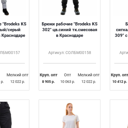
 "Brodeks KS
Брюки рабочие "Brodeks KS
Б
лый/серый
302" цв.синий тк.смесовая
сигна
в Краснодаре
в Краснодаре
309" с
ОЛБМ00157
Артикул: СОЛБМ00158
Арт
Мелкий опт
Круп. опт
Опт
Мелкий опт
Круп. оп
 р.
12 022 р.
8 905 р.
10 063 р.
12 022 р.
10 412 р.