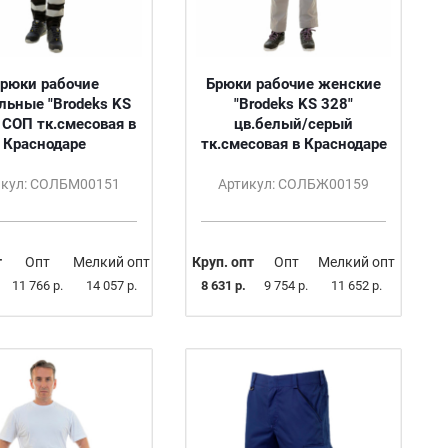
рюки рабочие
Брюки рабочие женские
льные "Brodeks KS
"Brodeks KS 328"
 СОП тк.смесовая в
цв.белый/серый
Краснодаре
тк.смесовая в Краснодаре
икул: СОЛБМ00151
Артикул: СОЛБЖ00159
т
Опт
Мелкий опт
Круп. опт
Опт
Мелкий опт
11 766 р.
14 057 р.
8 631 р.
9 754 р.
11 652 р.