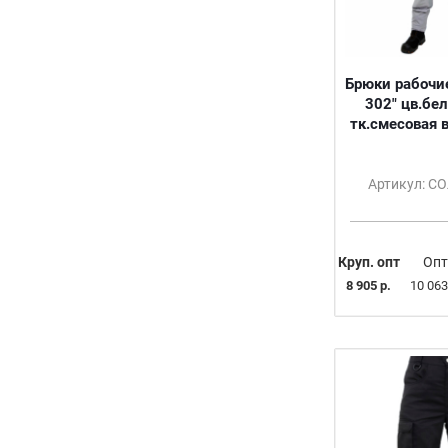
Брюки рабочие
302" цв.бе
тк.смесовая 
Артикул: С
Круп. опт
Опт
8 905 р.
10 063