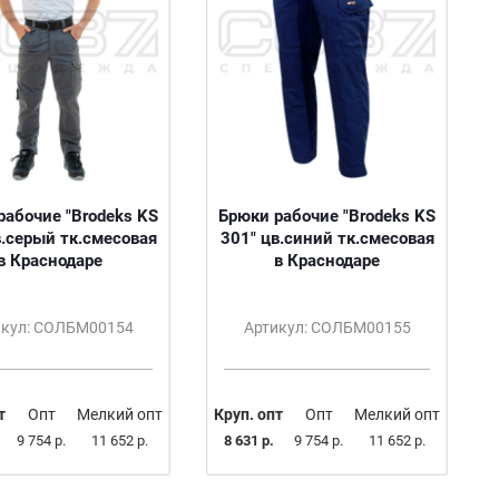
рабочие "Brodeks KS
Брюки рабочие "Brodeks KS
в.серый тк.смесовая
301" цв.синий тк.смесовая
в Краснодаре
в Краснодаре
икул: СОЛБМ00154
Артикул: СОЛБМ00155
т
Опт
Мелкий опт
Круп. опт
Опт
Мелкий опт
9 754 р.
11 652 р.
8 631 р.
9 754 р.
11 652 р.