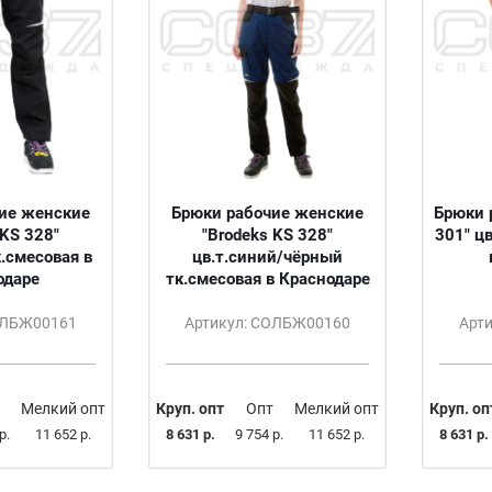
ие женские
Брюки рабочие женские
Брюки 
 KS 328"
"Brodeks KS 328"
301" ц
.смесовая в
цв.т.синий/чёрный
одаре
тк.смесовая в Краснодаре
ОЛБЖ00161
Артикул: СОЛБЖ00160
Арт
Мелкий опт
Круп. опт
Опт
Мелкий опт
Круп. оп
р.
11 652 р.
8 631 р.
9 754 р.
11 652 р.
8 631 р.