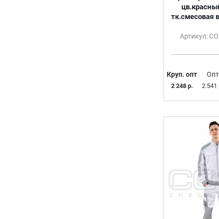
цв.красны
тк.смесовая 
Артикул: С
Круп. опт
Опт
2 248 р.
2 541 