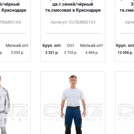
й/чёрный
цв.т.синий/чёрный
3
в Краснодаре
тк.смесовая в Краснодаре
тк.сме
ОЛБМ00164
Артикул: СОЛБМ00163
Арт
Мелкий опт
Круп. опт
Опт
Мелкий опт
Круп. оп
р.
3 035 р.
3 321 р.
3 753 р.
4 484 р.
12 056 р.