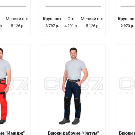
Мелкий опт
Круп. опт
Опт
Мелкий опт
Круп. оп
р.
5 126 р.
3 797 р.
4 291 р.
5 126 р.
2 973 р.
ие "Имидж"
Брюки рабочие "Фатум"
Брюки 