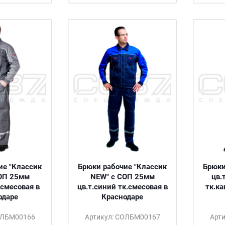
ие "Классик
Брюки рабочие "Классик
Брюки
ОП 25мм
NEW" с СОП 25мм
цв.
.смесовая в
цв.т.синий тк.смесовая в
тк.ка
одаре
Краснодаре
ОЛБМ00166
Артикул: СОЛБМ00167
Арт