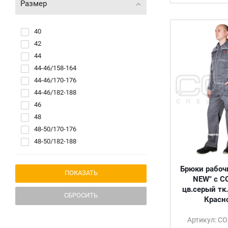
Размер
40
42
44
44-46/158-164
44-46/170-176
44-46/182-188
46
48
48-50/170-176
48-50/182-188
50
52
Брюки рабоч
52-54/170-176
NEW" с С
цв.серый тк
52-54/182-188
СБРОСИТЬ
Красн
54
56
Артикул: С
56-58/170-176