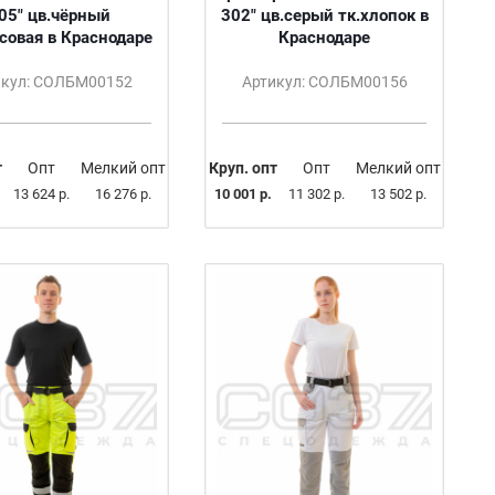
05" цв.чёрный
302" цв.серый тк.хлопок в
совая в Краснодаре
Краснодаре
икул: СОЛБМ00152
Артикул: СОЛБМ00156
т
Опт
Мелкий опт
Круп. опт
Опт
Мелкий опт
13 624 р.
16 276 р.
10 001 р.
11 302 р.
13 502 р.