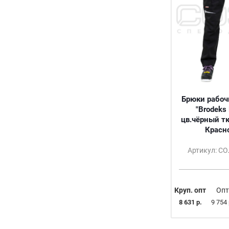
Брюки рабоч
"Brodeks
цв.чёрный тк
Красн
Артикул: С
Круп. опт
Опт
8 631 р.
9 754 