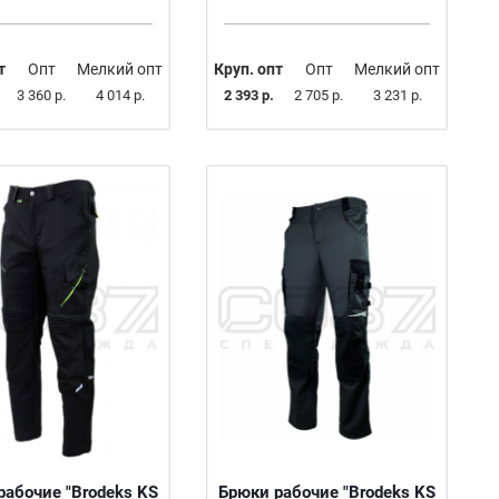
т
Опт
Мелкий опт
Круп. опт
Опт
Мелкий опт
3 360 р.
4 014 р.
2 393 р.
2 705 р.
3 231 р.
рабочие "Brodeks KS
Брюки рабочие "Brodeks KS