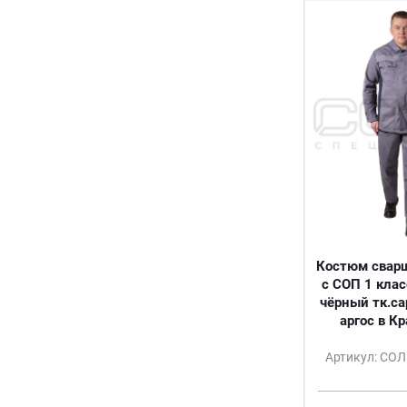
28/116
28/98-104
29
30
30/104-110
30/116
30/122
30/128
31
32
32-34/134-140
32/116-122
Костюм сварщ
32/128
с СОП 1 клас
32/134
чёрный тк.с
34
аргос в К
34/128-134
Артикул: СО
34/134
34/140
36