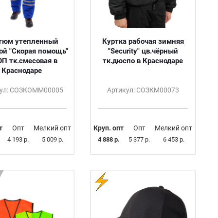
тюм утепленный
Куртка рабочая зимняя
й "Скорая помощь"
"Security" цв.чёрный
ОП тк.смесовая в
тк.дюспо в Краснодаре
Краснодаре
ул: СОЗКОММ00005
Артикул: СОЗКМ00073
т
Опт
Мелкий опт
Круп. опт
Опт
Мелкий опт
4 193 р.
5 009 р.
4 888 р.
5 377 р.
6 453 р.