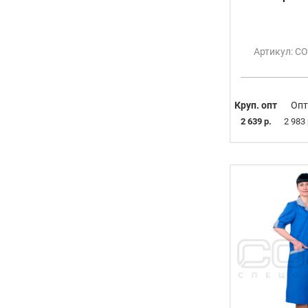
40-42/152-158
40-42/158-164
40-42/170-176
Артикул: С
40-42/182-188
40/152-158
40/158
40/170-176
Круп. опт
Опт
40/182-188
2 639 р.
2 983 
41
41-47
41/170-176
41/182-188
42
42-44
42-48
42/158-164
42/164
42/170-176
42/182-188