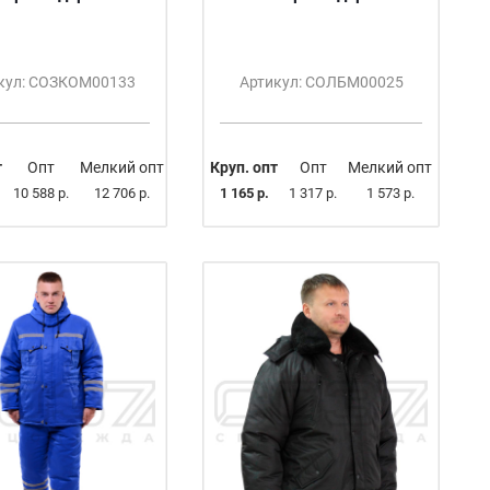
кул: СОЗКОМ00133
Артикул: СОЛБМ00025
т
Опт
Мелкий опт
Круп. опт
Опт
Мелкий опт
10 588 р.
12 706 р.
1 165 р.
1 317 р.
1 573 р.