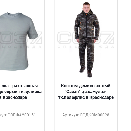
олка трикотажная
Костюм демисезонный
цв.серый тк.кулирка
"Сазан" цв.камуляж
в Краснодаре
тк.полофлис в Краснодаре
кул: СОВФАУ00151
Артикул: СОДКОМ00028