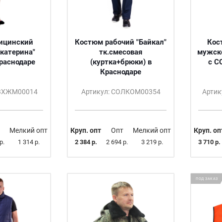
ицинский
Костюм рабочий "Байкал"
Кос
катерина"
тк.смесовая
мужско
Краснодаре
(куртка+брюки) в
с С
Краснодаре
ОВХЖМ00014
Артикул: СОЛКОМ00354
Артик
Мелкий опт
Круп. опт
Опт
Мелкий опт
Круп. оп
р.
1 314 р.
2 384 р.
2 694 р.
3 219 р.
3 710 р.
ПОД ЗАКАЗ