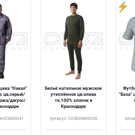
ика "Накал"
Бельё нательное мужское
Футб
с цв.серый/
утеплённое цв.олива
"База" 
аржа/джуос/
тк.100% хлопок в
раснодаре
Краснодаре
ЛКОСМ00041
Артикул: СОЗБНМ00030
Арти