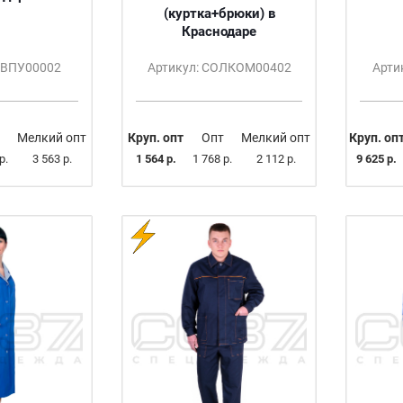
(куртка+брюки) в
Краснодаре
ОВПУ00002
Артикул: СОЛКОМ00402
Арти
Мелкий опт
Круп. опт
Опт
Мелкий опт
Круп. оп
р.
3 563 р.
1 564 р.
1 768 р.
2 112 р.
9 625 р.