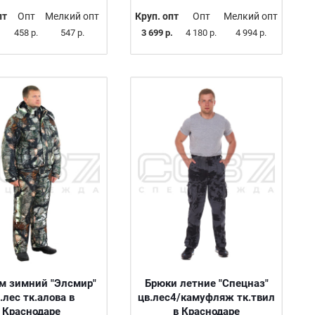
пт
Опт
Мелкий опт
Круп. опт
Опт
Мелкий опт
458 р.
547 р.
3 699 р.
4 180 р.
4 994 р.
м зимний "Элсмир"
Брюки летние "Спецназ"
.лес тк.алова в
цв.лес4/камуфляж тк.твил
Краснодаре
в Краснодаре