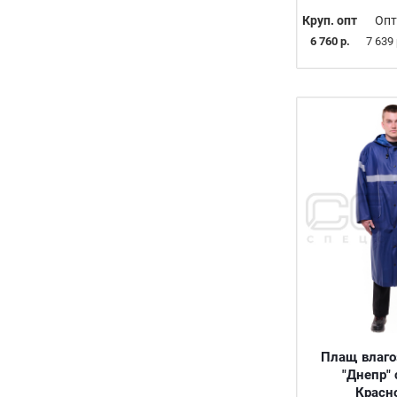
36-38/140-146
Круп. опт
Опт
36-38/146-152
6 760 р.
7 639 
36-41
36-42
36/134-140
36/146
37
37-41
37-42
38
38/146-152
38/152
38/170-176
39
39/170-176
39/182-188
Плащ влаг
40
"Днепр" 
40-42
Красн