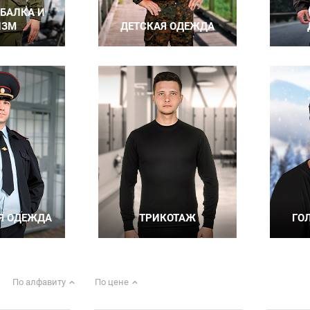
По алфавиту
По цене