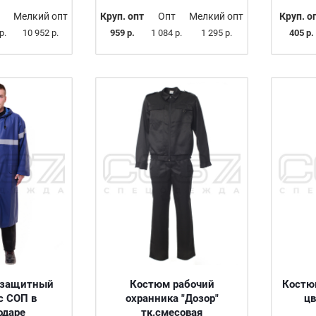
Мелкий опт
Круп. опт
Опт
Мелкий опт
Круп. о
р.
10 952 р.
959 р.
1 084 р.
1 295 р.
405 р.
озащитный
Костюм рабочий
Костю
с СОП в
охранника "Дозор"
цв
одаре
тк.смесовая