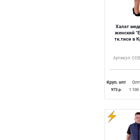
УНИВЕРСАЛЬНЫЙ (42-50)
43
43/170-176
Халат мед
43/182-188
женский "Е
44
тк.тиси в 
44-46
44-46/158-164
44-46/164-170
Артикул: С
44-46/170
44-46/170-176
44-46/176
Круп. опт
Опт
44-46/182
973 р.
1 100 
44-46/182-188
44-46/188
44-48
44/170-176
44/182-188
УНИВЕРСАЛЬНЫЙ (44-50)
УНИВЕРСАЛЬНЫЙ (44-54)